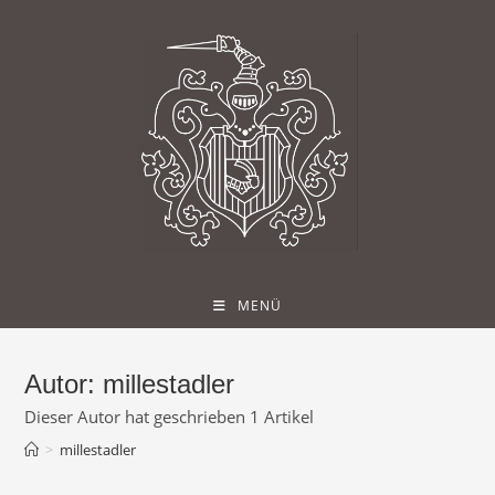
Zum
Inhalt
springen
MENÜ
Autor:
millestadler
Dieser Autor hat geschrieben 1 Artikel
>
millestadler