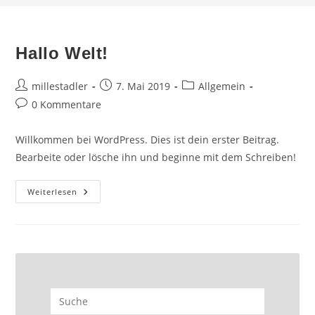
Hallo Welt!
Beitrags-
Beitrag
Beitrags-
millestadler
7. Mai 2019
Allgemein
Autor:
veröffentlicht:
Kategorie:
Beitrags-
0 Kommentare
Kommentare:
Willkommen bei WordPress. Dies ist dein erster Beitrag.
Bearbeite oder lösche ihn und beginne mit dem Schreiben!
Hallo
Weiterlesen
Welt!